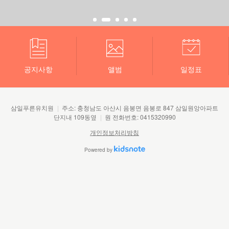
공지사항
앨범
일정표
삼일푸른유치원
|
주소: 충청남도 아산시 음봉면 음봉로 847 삼일원앙아파트
단지내 109동옆
|
원 전화번호:
0415320990
개인정보처리방침
Powered by